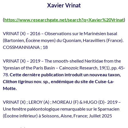
Xavier Vrinat
(
https://www.researchgate.net/search?q=Xavier%20Vrinat
)
VRINAT (X) – 2016 – Observations sur le Marinésien basal
(Bartonien, Éocène moyen) du Quoniam, Haravilliers (France).
COSSMANNIANA ; 18
VRINAT (X) – 2019 – The smooth-shelled Neritidae from the
Ypresian of the Paris Basin – Cainozoic Research, 19(1), pp. 45-
78.
Cette dernière publication introduit un nouveau taxon,
Clithon tigrinus
nov. sp., endémique du site de Cuise-La-
Motte.
VRINAT (X) ; LEROY (A) ; MOREAU (F) & HUGO (D)- 2019 –
Une fenêtre paléontologique remarquable sur le Sparnacien
(Éocène inférieur) à Soissons, Aisne, France; Juillet 2025