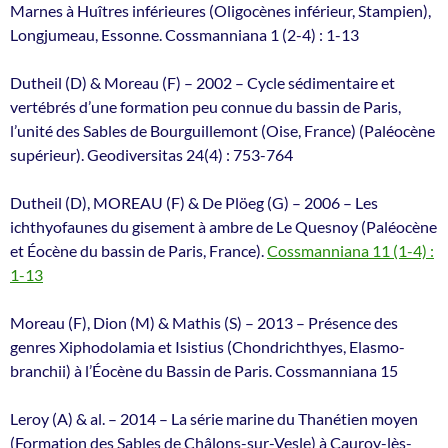
Marnes à Huîtres inférieures (Oligocènes inférieur, Stampien),
Longjumeau, Essonne. Cossmanniana 1 (2-4) : 1-13
Dutheil (D) & Moreau (F) – 2002 – Cycle sédimentaire et
vertébrés d’une formation peu connue du bassin de Paris,
l’unité des Sables de Bourguillemont (Oise, France) (Paléocène
supérieur). Geodiversitas 24(4) : 753-764
Dutheil (D), MOREAU (F) & De Plöeg (G) – 2006 – Les
ichthyofaunes du gisement à ambre de Le Quesnoy (Paléocène
et Éocène du bassin de Paris, France).
Cossmanniana 11 (1-4) :
1-13
Moreau (F), Dion (M) & Mathis (S) – 2013 – Présence des
genres Xiphodolamia et Isistius (Chondrichthyes, Elasmo-
branchii) à l’Éocène du Bassin de Paris. Cossmanniana 15
Leroy (A) & al. – 2014 – La série marine du Thanétien moyen
(Formation des Sables de Châlons-sur-Vesle) à Cauroy-lès-