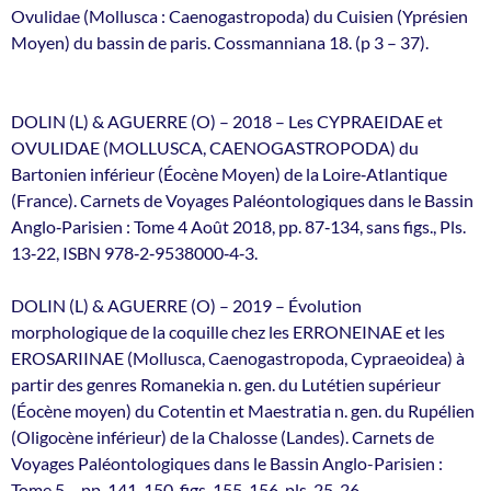
Ovulidae (Mollusca : Caenogastropoda) du Cuisien (Yprésien
Moyen) du bassin de paris. Cossmanniana 18. (p 3 – 37).
DOLIN (L) & AGUERRE (O) – 2018 – Les CYPRAEIDAE et
OVULIDAE (MOLLUSCA, CAENOGASTROPODA) du
Bartonien inférieur (Éocène Moyen) de la Loire‐Atlantique
(France). Carnets de Voyages Paléontologiques dans le Bassin
Anglo‐Parisien : Tome 4 Août 2018, pp. 87‐134, sans figs., Pls.
13‐22, ISBN 978‐2‐9538000‐4‐3.
DOLIN (L) & AGUERRE (O) – 2019 – Évolution
morphologique de la coquille chez les ERRONEINAE et les
EROSARIINAE (Mollusca, Caenogastropoda, Cypraeoidea) à
partir des genres Romanekia n. gen. du Lutétien supérieur
(Éocène moyen) du Cotentin et Maestratia n. gen. du Rupélien
(Oligocène inférieur) de la Chalosse (Landes). Carnets de
Voyages Paléontologiques dans le Bassin Anglo-Parisien :
Tome 5 – pp. 141-150, figs. 155-156, pls. 25-26.