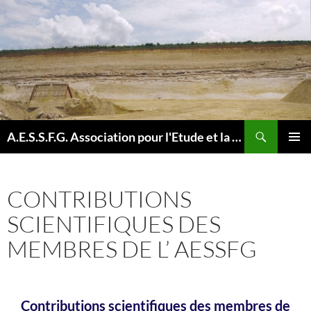
Aller
au
contenu
Recherche
A.E.S.S.F.G. Association pour l'Etude et la Sauvegarde des Sites Fossilifères et Géologiques
MENU
PRINCI
CONTRIBUTIONS
SCIENTIFIQUES DES
MEMBRES DE L’ AESSFG
Contributions scientifiques des membres de