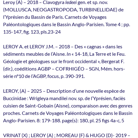
Leroy (A) – 2018 – Clavogyra
ledeei
gen. et sp. nov.
(MOLLUSCA, NEOGASTROPODA, TURBINELLIDAE) de
l’Yprésien du Bassin de Paris. Carnets de Voyages
Paléontologiques dans le Bassin Anglo-Parisien. Tome 4 ; pp.
135-147, fig. 123, pls.23-24
LEROY A. et LEROY J.M. – 2018 – Des « cagnas » dans les
sédiments meubles de l’Aisne.
In
« 14-18, La Terre et le Feu.
Géologie et géologues sur le front occidental », Bergerat F.
(dir.), coéditions AGBP – COFRHIGÉO – SGN, Mém. hors-
série n°10 de l’AGBP, focus, p. 390-391.
LEROY, (A) – 2025 – Description d’une nouvelle espèce de
Buccinidae : Wrigleya mandilei nov. sp. de l’Yprésien, faciès
cuisien de Saint-Gobain (Aisne), comparaison avec des genres
proches. Carnets de Voyages Paléontologiques dans le Bassin
Anglo-Parisien. 8: 179-188. page(s): 180, pl. 25 figs 4a-c, 5
VRINAT (X) ; LEROY (A) ; MOREAU (F) & HUGO (D)- 2019 –