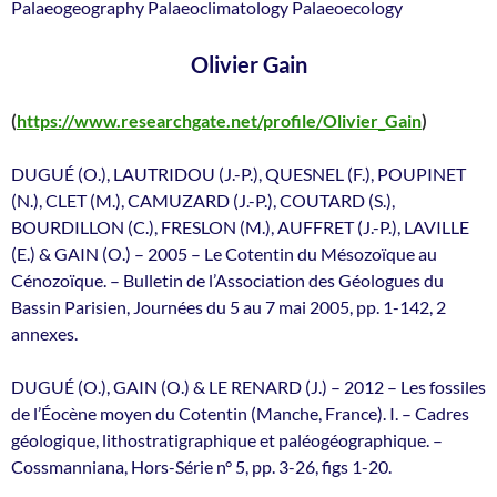
Palaeogeography Palaeoclimatology Palaeoecology
Olivier Gain
(
https://www.researchgate.net/profile/Olivier_Gain
)
DUGUÉ (O.), LAUTRIDOU (J.-P.), QUESNEL (F.), POUPINET
(N.), CLET (M.), CAMUZARD (J.-P.), COUTARD (S.),
BOURDILLON (C.), FRESLON (M.), AUFFRET (J.-P.), LAVILLE
(E.) & GAIN (O.) – 2005 – Le Cotentin du Mésozoïque au
Cénozoïque. – Bulletin de l’Association des Géologues du
Bassin Parisien, Journées du 5 au 7 mai 2005, pp. 1-142, 2
annexes.
DUGUÉ (O.), GAIN (O.) & LE RENARD (J.) – 2012 – Les fossiles
de l’Éocène moyen du Cotentin (Manche, France). I. – Cadres
géologique, lithostratigraphique et paléogéographique. –
Cossmanniana, Hors-Série n° 5, pp. 3-26, figs 1-20.